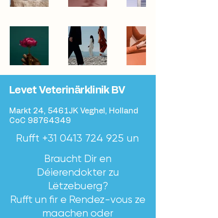
Levet Veterinärklinik BV
Markt 24, 5461JK Veghel, Holland
CoC
98764349
Rufft
+31 0413 724 925
un
Braucht Dir en
Déierendokter zu
Lëtzebuerg?
Rufft un fir e Rendez-vous ze
maachen oder