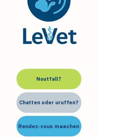
Noutfall?
Chatten oder uruffen?
Rendez-vous maachen