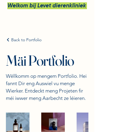
Welkom bij Levet dierenkliniek bv
Back to Portfolio
Mäi Portfolio
Wëllkomm op mengem Portfolio. Hei
fannt Dir eng Auswiel vu menge
Wierker. Entdeckt meng Projeten fir
méi iwwer meng Aarbecht ze léieren.