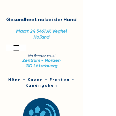
Gesondheet
no bei der Hand
Maart 24
5461JK Veghel
Holland
No Rendez-vous!
Zentrum - Norden
GD Lëtzebuerg
Hënn - Kazen - Fretten -
Kanéngchen