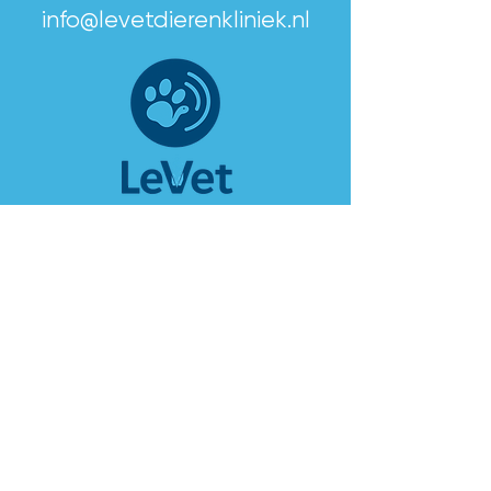
info@levetdierenkliniek.nl
Uruffen?
Noutfall?
Rendez-vous maachen