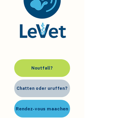
Noutfall?
Chatten oder uruffen?
Rendez-vous maachen