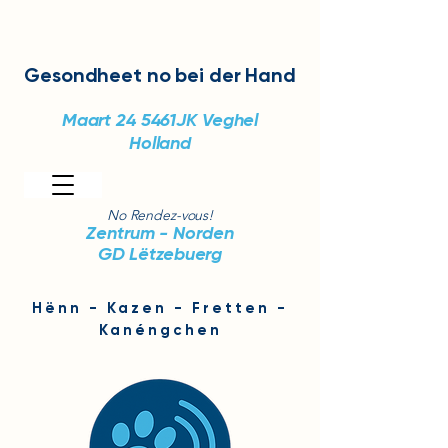
Gesondheet
no bei der Hand
Maart 24
5461JK Veghel
Holland
No Rendez-vous!
Zentrum - Norden
GD Lëtzebuerg
Hënn - Kazen - Fretten -
Kanéngchen