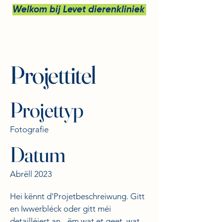
Welkom bij Levet dierenkliniek bv
Projettitel
Projettyp
Fotografie
Datum
Abrëll 2023
Hei kënnt d'Projetbeschreiwung. Gitt
en Iwwerbléck oder gitt méi
detailléiert an - ëm wat et geet, wat