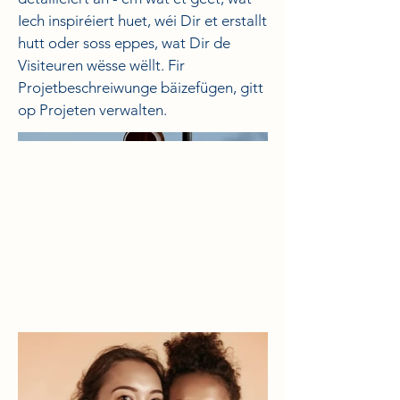
Iech inspiréiert huet, wéi Dir et erstallt
hutt oder soss eppes, wat Dir de
Visiteuren wësse wëllt. Fir
Projetbeschreiwunge bäizefügen, gitt
op Projeten verwalten.