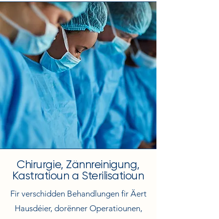
Chirurgie, Zännreinigung,
Kastratioun a Sterilisatioun
Fir verschidden Behandlungen fir Äert
Hausdéier, dorënner Operatiounen,