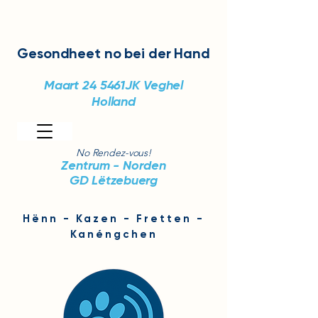
Gesondheet
no bei der Hand
Maart 24
5461JK Veghel
Holland
No Rendez-vous!
Zentrum - Norden
GD Lëtzebuerg
Hënn - Kazen - Fretten -
Kanéngchen