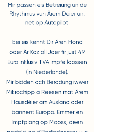
Mir passen eis Betreiung un de
Rhythmus vun Ärem Déier un,
net op Autopilot.
Bei eis kënnt Dir Ären Hond
oder Är Kaz all Joer fir just 49
Euro inklusiv TVA impfe loossen
(in Niederlande).
Mir bidden och Berodung iwwer
Mikrochipp a Reesen mat Ärem
Hausdéier am Ausland oder
bannent Europa. Ëmmer en
Impfplang op Mooss, deen