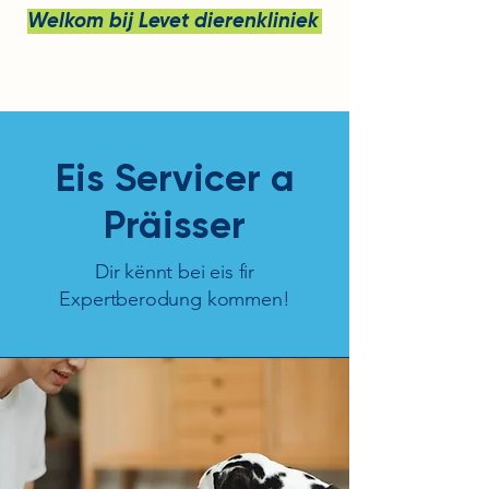
Welkom bij Levet dierenkliniek bv
Eis Servicer a
Präisser
Dir kënnt bei eis fir
Expertberodung kommen!