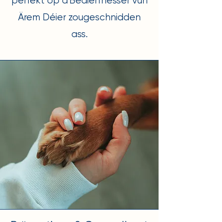
perfekt op d'Bedierfnesser vun
Ärem Déier zougeschnidden
ass.