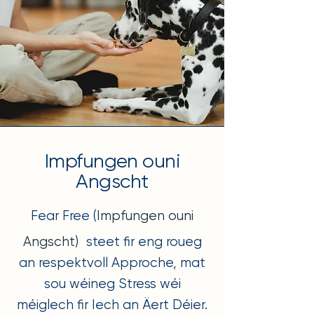
Impfungen ouni
Angscht
Fear Free (
Impfungen ouni
Angscht)
steet fir eng roueg
an respektvoll Approche, mat
sou wéineg Stress wéi
méiglech fir Iech an Äert Déier.