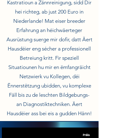
Kastratioun a Zännreinigung, sidd Dir
hei richteg, ab just 200 Euro in
Niederlande! Mat eiser breeder
Erfahrung an héichwäerteger
Ausrüstung suerge mir dofir, datt Äert
Hausdéier eng sécher a professionell
Betreiung kritt. Fir speziell
Situatiounen hu mir en ëmfangräicht
Netzwierk vu Kollegen, déi
Ënnerstëtzung ubidden, vu komplexe
Fäll bis zu de leschten Bildgebungs-
an Diagnostiktechniken. Äert
Hausdéier ass bei eis a gudden Hänn!