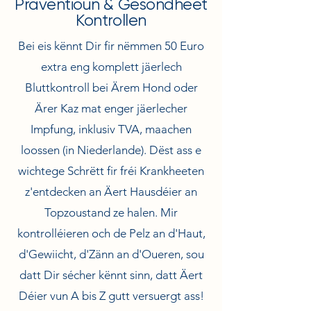
Präventioun & Gesondheet
Kontrollen
Bei eis kënnt Dir fir nëmmen 50 Euro
extra eng komplett jäerlech
Bluttkontroll bei Ärem Hond oder
Ärer Kaz mat enger jäerlecher
Impfung, inklusiv TVA, maachen
loossen (in Niederlande). Dëst ass e
wichtege Schrëtt fir fréi Krankheeten
z'entdecken an Äert Hausdéier an
Topzoustand ze halen. Mir
kontrolléieren och de Pelz an d'Haut,
d'Gewiicht, d'Zänn an d'Oueren, sou
datt Dir sécher kënnt sinn, datt Äert
Déier vun A bis Z gutt versuergt ass!