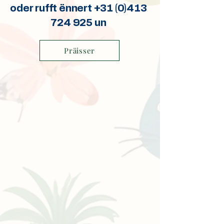
oder rufft ënnert +31 (0)413
724 925 un
Präisser