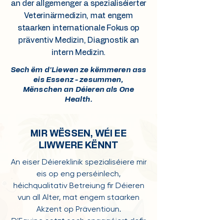
an der allgemenger a spezialiséierter
Veterinärmedizin, mat engem
staarken internationale Fokus op
präventiv Medizin, Diagnostik an
intern Medizin.
Sech ëm d'Liewen ze këmmeren ass
eis Essenz - zesummen,
Mënschen an Déieren als One
Health.
MIR WËSSEN, WÉI EE
LIWWERE KËNNT
An eiser Déiereklinik spezialiséiere mir
eis op eng perséinlech,
héichqualitativ Betreiung fir Déieren
vun all Alter, mat engem staarken
Akzent op Präventioun.