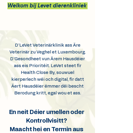
Welkom bij Levet dierenkliniek bv
D'LeVet Veterinärklinik ass Äre
Veterinär zu Veghel et Luxembourg.
D'Gesondheet vun Ärem Hausdéier
ass eis Prioritéit. LeVet steet fir
Health Close By, souwuel
kierperlech wéi och digital, fir datt
Äert Hausdéier ëmmer déi bescht
Berodung kritt, egal wou et ass.
En neit Déier umellen oder
Kontrollvisitt?
Maacht hei en Termin aus