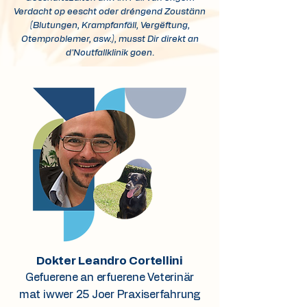
Verdacht op eescht oder dréngend Zoustänn
(Blutungen, Krampfanfäll, Vergëftung,
Otemproblemer, asw.), musst Dir direkt an
d'Noutfallklinik goen.
Dokter Leandro Cortellini
Gefuerene an erfuerene Veterinär
mat iwwer 25 Joer Praxiserfahrung