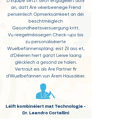
D'Equipe setzt sech engagéiert dofir
an, datt Äre véierbeenege Frënd
perséinlech Opmierksamkeet an déi
beschtméiglech
Gesondheetsversuergung kritt.
Vu reegelméissegen Check-ups bis
zu personaliséierte
Wuelbefannenspläng: eist Zil ass et,
d'Déieren hiert ganzt Liewe laang
glécklech a gesond ze halen.
Vertraut eis als Äre Partner fir
d'Wuelbefannen vun Ärem Hausdéier.
Léift kombinéiert mat Technologie -
Dr. Leandro Cortellini