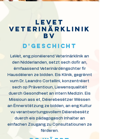
Levet
Veterinärklinik
BV
D'GESCHICHT
LeVet, eng pionéierend Veterinärklinik an
den Nidderlanden, setzt sech dofir an,
ëmfaassend Veterinärdéngschter fir
Hausdéieren ze bidden. Eis Klinik, gegrënnt
vum Dr. Leandro Cortellini, konzentréiert
sech op Präventioun, Liewensqualitéit
duerch Gesondheet an intern Medizin. Eis
Missioun ass et, Déierebesëtzer Wëssen
an Ënnerstëtzung ze bidden, an eng Kultur
vu verantwortungsvollem Déierebesëtz
duerch eis pädagogesch Inhalter an
einfachen Zougang zu Consultatiounen ze
fërderen.