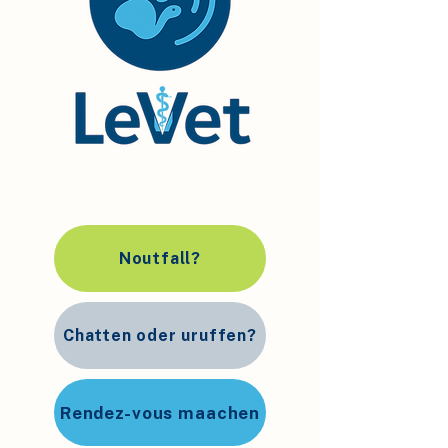
Noutfall?
Chatten oder uruffen?
Rendez-vous maachen