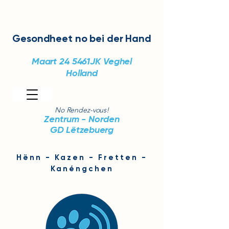
Gesondheet
no bei der Hand
Maart 24
5461JK Veghel
Holland
No Rendez-vous!
Zentrum - Norden
GD Lëtzebuerg
Hënn - Kazen - Fretten -
Kanéngchen