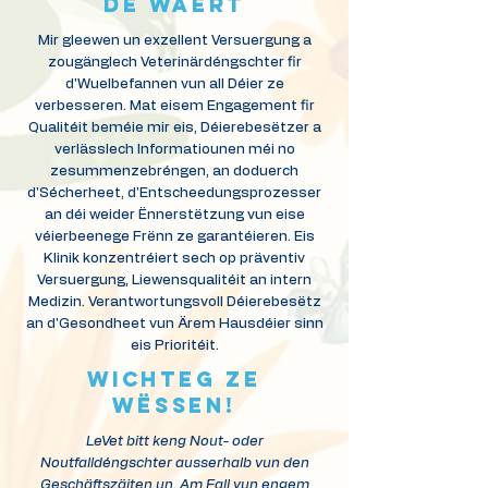
DE WÄERT
Mir gleewen un exzellent Versuergung a
zougänglech Veterinärdéngschter fir
d'Wuelbefannen vun all Déier ze
verbesseren. Mat eisem Engagement fir
Qualitéit beméie mir eis, Déierebesëtzer a
verlässlech Informatiounen méi no
zesummenzebréngen, an doduerch
d'Sécherheet, d'Entscheedungsprozesser
an déi weider Ënnerstëtzung vun eise
véierbeenege Frënn ze garantéieren. Eis
Klinik konzentréiert sech op präventiv
Versuergung, Liewensqualitéit an intern
Medizin. Verantwortungsvoll Déierebesëtz
an d'Gesondheet vun Ärem Hausdéier sinn
eis Prioritéit.
WICHTEG ZE
WËSSEN!
LeVet bitt keng Nout- oder
Noutfalldéngschter ausserhalb vun den
Geschäftszäiten un. Am Fall vun engem