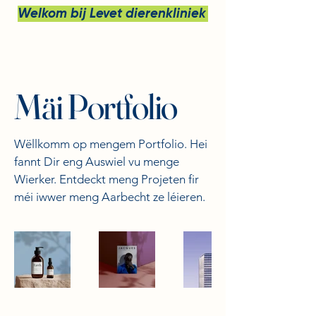
Welkom bij Levet dierenkliniek bv
Mäi Portfolio
Wëllkomm op mengem Portfolio. Hei
fannt Dir eng Auswiel vu menge
Wierker. Entdeckt meng Projeten fir
méi iwwer meng Aarbecht ze léieren.