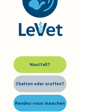
Noutfall?
Chatten oder uruffen?
Rendez-vous maachen