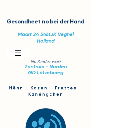
Gesondheet
no bei der Hand
Maart 24
5461JK Veghel
Holland
No Rendez-vous!
Zentrum - Norden
GD Lëtzebuerg
Hënn - Kazen - Fretten -
Kanéngchen