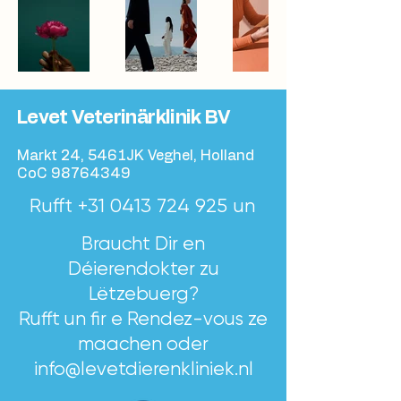
Levet Veterinärklinik BV
Markt 24, 5461JK Veghel, Holland
CoC
98764349
Rufft
+31 0413 724 925
un
Braucht Dir en
Déierendokter zu
Lëtzebuerg?
Rufft un fir e Rendez-vous ze
maachen oder
info@levetdierenkliniek.nl