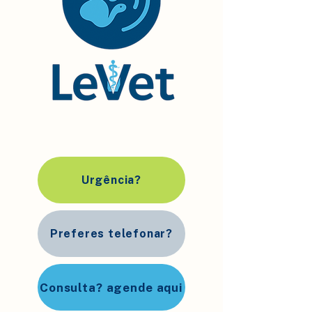
Urgência?
Preferes telefonar?
Consulta? agende aqui