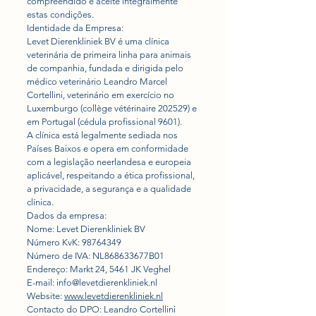
compreendido e aceite integralmente
estas condições.
Identidade da Empresa:
Levet Dierenkliniek BV é uma clínica
veterinária de primeira linha para animais
de companhia, fundada e dirigida pelo
médico veterinário Leandro Marcel
Cortellini, veterinário em exercício no
Luxemburgo (collège vétérinaire 202529) e
em Portugal (cédula profissional 9601).
A clínica está legalmente sediada nos
Países Baixos e opera em conformidade
com a legislação neerlandesa e europeia
aplicável, respeitando a ética profissional,
a privacidade, a segurança e a qualidade
clínica.
Dados da empresa:
Nome: Levet Dierenkliniek BV
Número KvK:
98764349
Número de IVA: NL868633677B01
Endereço: Markt 24, 5461 JK Veghel
E-mail:
info@levetdierenkliniek.nl
Website:
www.levetdierenkliniek.nl
Contacto do DPO: Leandro Cortellini