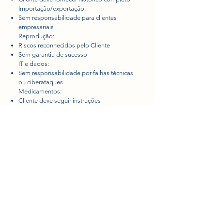
Importação/exportação:
Sem responsabilidade para clientes
empresariais
Reprodução:
Riscos reconhecidos pelo Cliente
Sem garantia de sucesso
IT e dados:
Sem responsabilidade por falhas técnicas
ou ciberataques
Medicamentos:
Cliente deve seguir instruções
Responsável por uso incorreto
Danos causados pelo animal:
Responsabilidade do Cliente (art. 6:179
BW)
Força maior:
Inclui pandemias, falhas técnicas, etc.
Permite resolução do contrato após 4
semanas
Artigo 9.º: Propriedade e
dados
Dados pertencem à Clínica