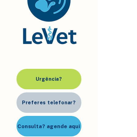
Urgência?
Preferes telefonar?
Consulta? agende aqui