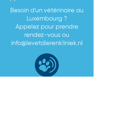
om de betaling gespreid te 
Besoin d'un vétérinaire au
voldoen.
Luxembourg ?
Appelez pour prendre
rendez-vous ou
info@levetdierenkliniek.nl
Appeler ?