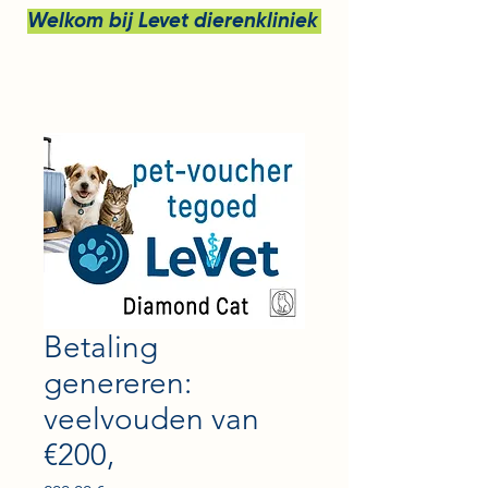
Welkom bij Levet dierenkliniek bv
Betaling
genereren:
veelvouden van
€200,