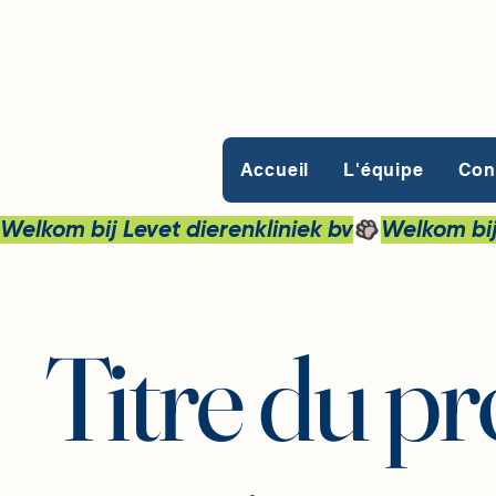
Accueil
L'équipe
Con
Welkom bij Levet dierenkliniek bv
Titre du pr