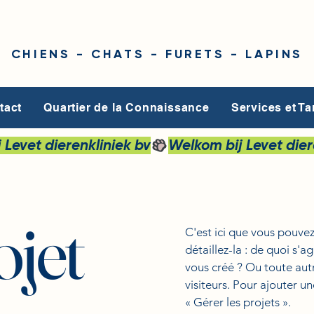
CHIENS - CHATS - FURETS - LAPINS
tact
Quartier de la Connaissance
Services et Ta
ojet
C'est ici que vous pouve
détaillez-la : de quoi s'a
vous créé ? Ou toute aut
visiteurs. Pour ajouter u
« Gérer les projets ».