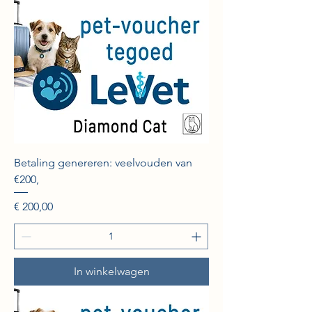
Betaling genereren: veelvouden van
€200,
Prijs
€ 200,00
In winkelwagen