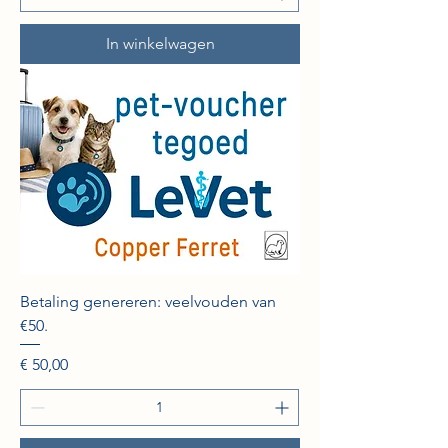
In winkelwagen
Betaling genereren: veelvouden van
€50.
Prijs
€ 50,00