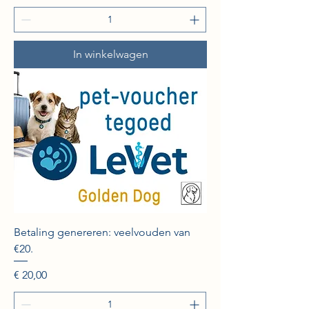
In winkelwagen
Betaling genereren: veelvouden van
€20.
Prijs
€ 20,00