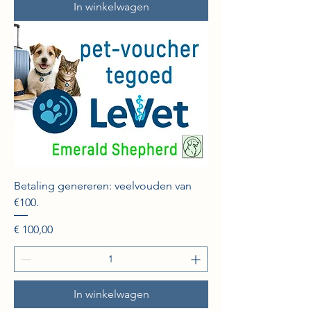
In winkelwagen
Betaling genereren: veelvouden van
€100.
Prijs
€ 100,00
In winkelwagen