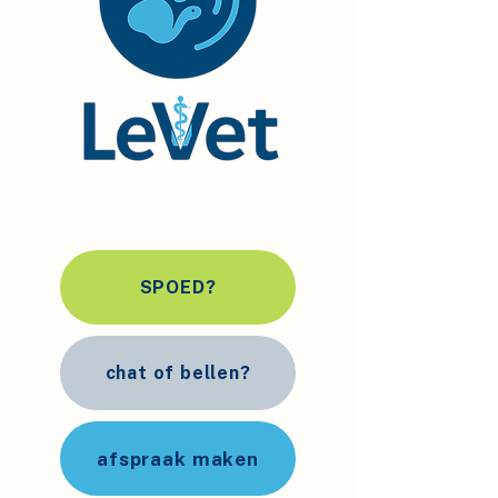
SPOED?
chat of bellen?
afspraak maken