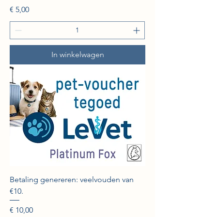
Prijs
€ 5,00
In winkelwagen
Betaling genereren: veelvouden van
€10.
Prijs
€ 10,00