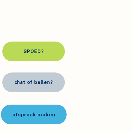
SPOED?
chat of bellen?
afspraak maken