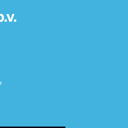
.v.
?