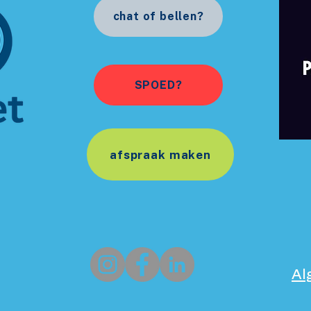
chat of bellen?
SPOED?
afspraak maken
Al