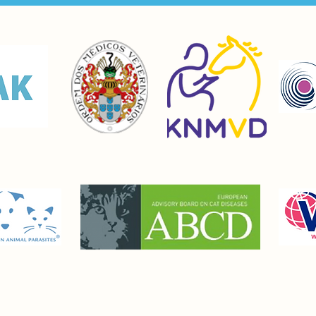
All rights reserved -
Torre Abruzzo b.v. Nederland - MMXXV