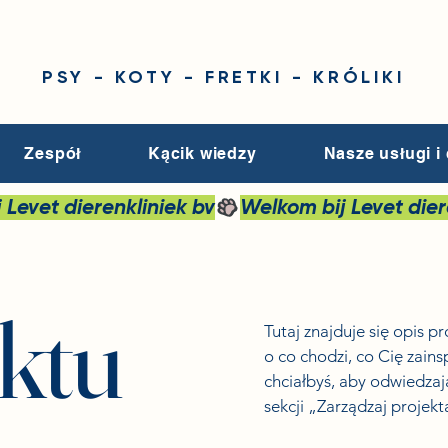
PSY - KOTY - FRETKI - KRÓLIKI
Zespół
Kącik wiedzy
Nasze usługi i
ektu
Tutaj znajduje się opis p
o co chodzi, co Cię zains
chciałbyś, aby odwiedzaj
sekcji „Zarządzaj projekt