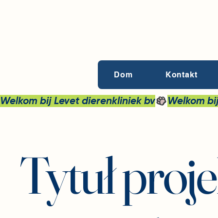
Dom
Kontakt
Welkom bij Levet dierenkliniek bv
Tytuł proj