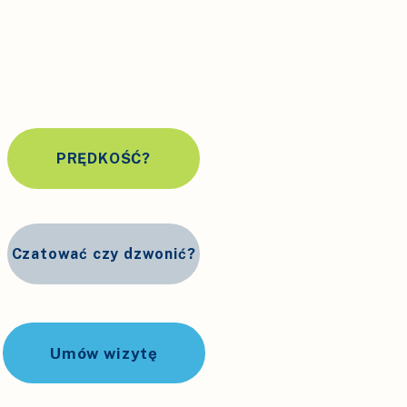
PRĘDKOŚĆ?
Czatować czy dzwonić?
Umów wizytę