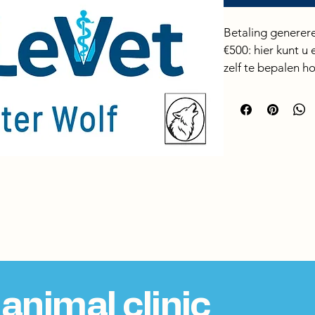
Betaling generer
€500: hier kunt u
zelf te bepalen ho
Het totaalbedrag 
verschillende bet
Klarna in 3 of 4 t
direct geholpen wo
de betaling gespr
animal clinic