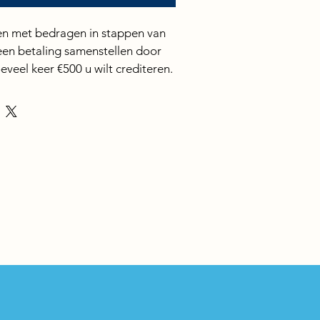
en met bedragen in stappen van 
 een betaling samenstellen door 
eveel keer €500 u wilt crediteren. 
kunt u vervolgens via 
aalmethoden voldoen, zoals 
ermijnen. Zo kan uw huisdier 
rden, terwijl u de tijd krijgt om 
eid te voldoen.