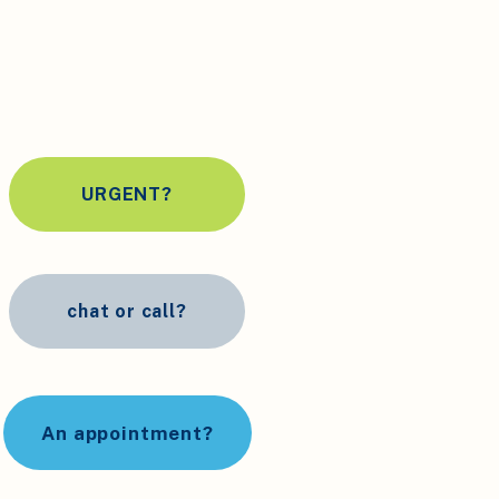
URGENT?
chat or call?
An appointment?