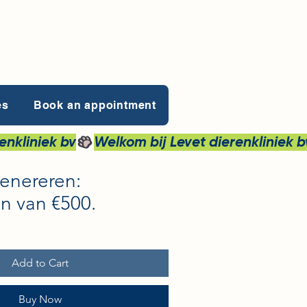
es
Book an appointment
genereren:
n van €500.
Add to Cart
Buy Now