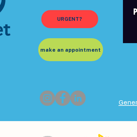
URGENT?
make an appointment
Gener