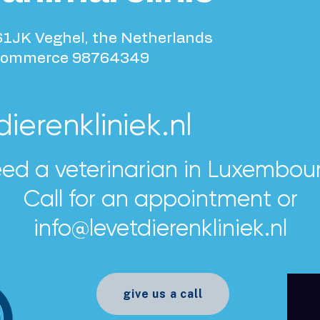
61JK Veghel, the Netherlands
Commerce 98764349
ierenkliniek.nl
ed a veterinarian in Luxembou
Call for an appointment or
info@levetdierenkliniek.nl
give us a call