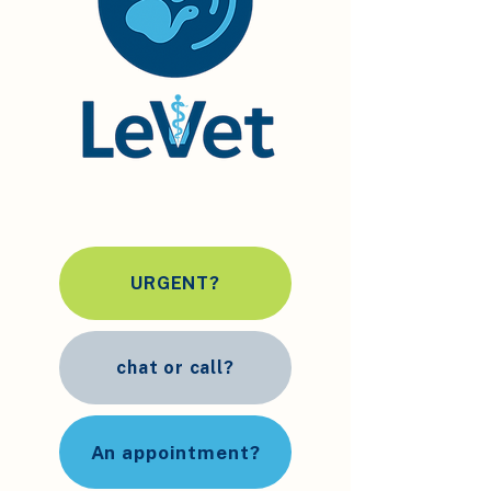
URGENT?
chat or call?
An appointment?