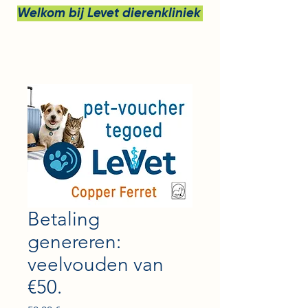
Welkom bij Levet dierenkliniek bv
Betaling
genereren:
veelvouden van
€50.